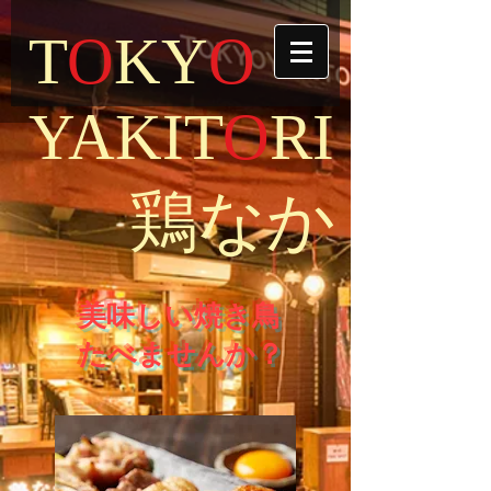
T
O
KY
O
YAKIT
O
RI
鶏なか
​
美味しい焼き鳥
たべませんか？