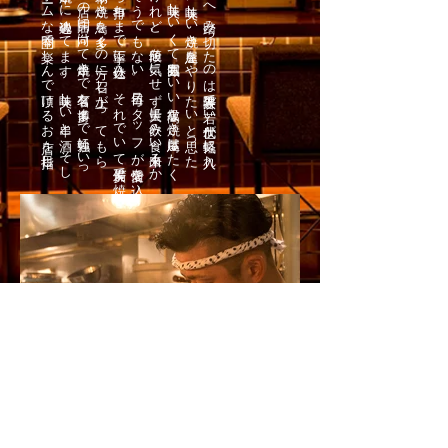
お
店の
オ
ープ
ン
へ
踏み
切っ
た
の
は
渋谷界隈で
若い
世代が
気軽に
入れ
る
ほ
ん
と
に
美味し
い
焼き
鳥屋を
や
り
た
い
と
思っ
た
か
ら
。
都内に
は
美味し
い
く
て
雰囲気も
い
い
高級な
焼き
鳥屋は
た
く
さ
ん
あ
る
け
れ
ど
、
値段を
気に
せ
ず
大量に
飲み
食い
出来る
か
と
言っ
た
ら
そ
う
で
も
な
い
。
毎日ス
タ
ッ
フ
が
愛情を
込
め
て
肉裁き
か
ら
串打ち
ま
で
丁寧に
仕込み
、
そ
れ
で
い
て
備長炭で
焼
き
上げ
た
の
本物の
焼き
鳥を
多く
の
方に
召し
上が
っ
て
も
ら
い
た
い
。
お
店の
開店に
向け
て
串焼き
で
有名な
博多ま
で
勉強に
い
っ
た
く
ら
い
串焼き
に
魂込め
て
ま
す
。
美味し
い
串と
酒、
そ
し
て
ア
ッ
ト
ホ
ーム
な
空間で
楽し
ん
で
頂け
る
お
店を
目指し
て
ま
す