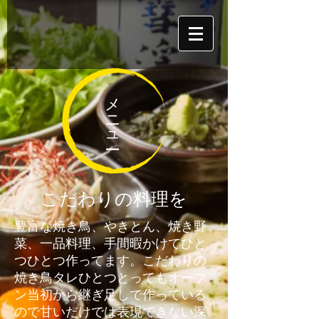
メニュー
こだわりの料理を
豊富な焼き鳥、やきとん、焼き野
菜、一品料理、手間暇かけてひと
つひとつ作ってます。こだわりの
焼き鳥タレひとつとってもオープ
ン当初から継ぎ足しで作っている
ので甘いだけでは表現できない深