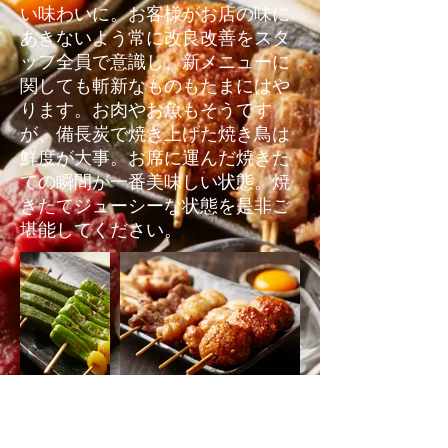
い味わいに。お客様がお店の味に
あきないよう常に改良改善をスタ
ッフ全員で意識し、新メニューに
関しても斬新なものもたまにはや
ります。お肉やお魚もそうです
が、備長炭で焼き上げた焼き鳥は
鮮度が大事。お席に運んだ焼きた
ての瞬間が一番美味しい状態。焼
きたてジューシーな状態を是非ご
堪能してください。